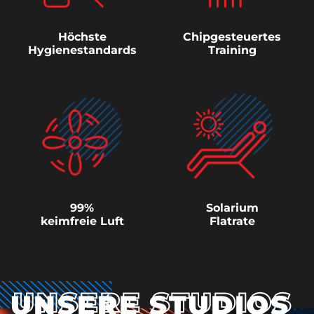
Höchste
Chipgesteuertes
Hygienestandards
Training
99%
Solarium
keimfreie Luft
Flatrate
UNSERE STUDIOS
UNSERE STUDIOS