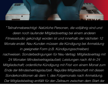
*
Teilnahmeberechtigt:
Natürliche Personen, die volljährig sind und
deren noch laufender Mitgliedsvertrag bei einem anderen
Fitnessstudio gekündigt worden ist und innerhalb der nächsten 12
Monate endet. Neu-Kunden müssen die Kündigung bei Anmeldung
in geeigneter Form (z.B. Kündigungsschreiben)
nachweisen.
Sonderbedingungen für Neu-Vertrag:
Mitgliedsvertrag mit
24 Monaten Mindestvertragslaufzeit; Leistungen nach All-In 24
Mitgliedschaft; ordentliche Kündigung mit Frist von einem Monat zum
Ende der Mindestvertragslaufzeit. Reguläre Mitgliedschaft mit diesen
Sonderkonditionen ab dem 1. des Folgemonats nach Anmeldung.
Der Mitgliedsbeitrag entfällt für den Zeitraum zwischen dem Start der
regulären Mitgliedschaft und dem Enddatum des gekündigten
Mitgliedsvertrages bei einem anderen Fitnessstudio („kostenfreier
Trainingszeitraum“). Bei Abschluss eines Vorabnutzungsvertrages fällt
keine Vorabnutzungsgebühr an. Nach Ende des kostenlosen
Trainingszeitraums gilt ein Mitgliedsbeitrag in Höhe von EUR 24,80/ 4-