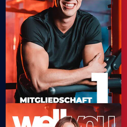
wellyou
JETZT STUDIO WECHSELN